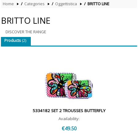
E
Home
/
Categories
/
Oggettistica
/
BRITTO LINE
EGAN
Bicchieri
CUTLE
IMAGE
PORT
BACI
D'ORIENT
Pirofil
Tisani
BRITTO LINE
MILANO
Infusiere
Pastry
BRITTO
ICHE
LINE
Caffett
Posate
DISCOVER THE RANGE
Tisani
CLOCK
Brocc
Products
(2)
Infusiere
e
ORNA
e
Caraffe
PORTA
Teiere
ACCES
Oggetti
UFFICIO
Small
Appliance
5334182 SET 2 TROUSSES BUTTERFLY
Availability:
€49.50