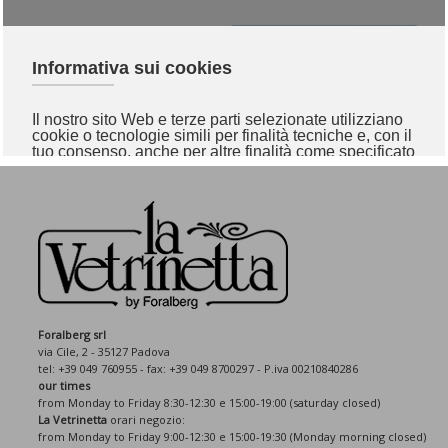
Foralberg srl
via Cile, 2 - 35127 Padova
tel: +39 049 760955 - fax: +39 049 8700297 - P.iva 00210840286
our times
from Monday to Friday 8:30-12:30 e 15:00-19:00 (saturday closed)
La Vetrinetta
orari negozio:
from Monday to Friday 9:00-12:30 e 15:00-19:30 (Monday morning closed)